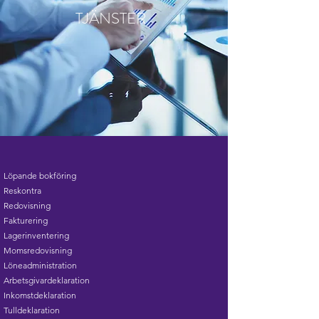
TJÄNSTER
Löpande bokföring
Reskontra
Redovisning
Fakturering
Lagerinventering
Momsredovisning
Löneadministration
Arbetsgivardeklaration
Inkomstdeklaration
Tulldeklaration