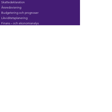
Skattedeklaration
Årsredovisning
Budgetering och prognoser
Likviditetsplanering
Finans – och ekonomianalys
Bolagsbildning
Affärsplaner
Låneansökningar
Nyemissioner
Företagsvärdering
Fastighetsvärdering
Investor relations
Styrelseuppdrag
Hemsidor
GERANIUM AB
Subscribe Form